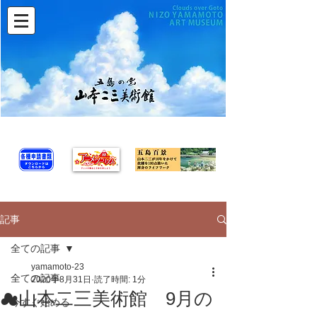
記事
全ての記事
yamamoto-23
全ての記事
2020年8月31日
読了時間: 1分
☁山本二三美術館 9月の
今すぐ始める