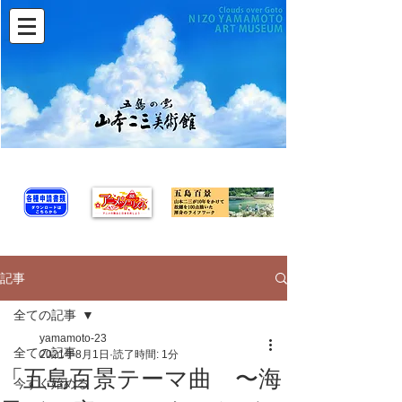
記事
全ての記事
yamamoto-23
全ての記事
2021年8月1日
読了時間: 1分
「五島百景テーマ曲 〜海
今すぐ始める