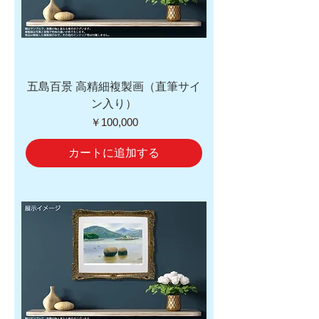
五島百景 高精細複製画（直筆サイ
ン入り）
価格
￥100,000
カートに追加する