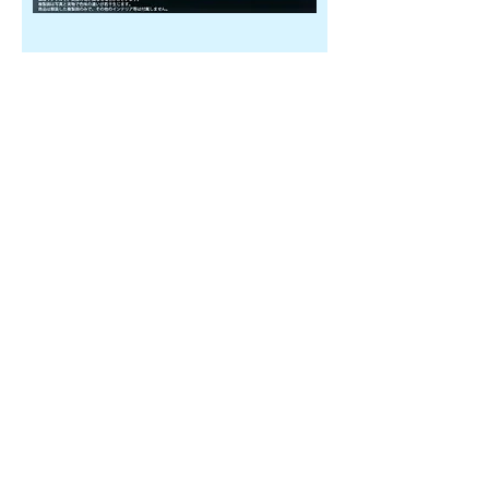
五島百景高精細複製画
価格
￥95,000
カートに追加する