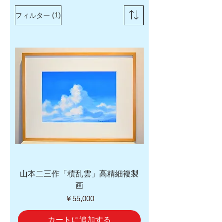
(1)
フィルター
山本二三作「積乱雲」高精細複製
画
価格
￥55,000
カートに追加する