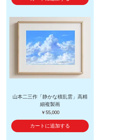
山本二三作「静かな積乱雲」高精
細複製画
価格
￥55,000
カートに追加する