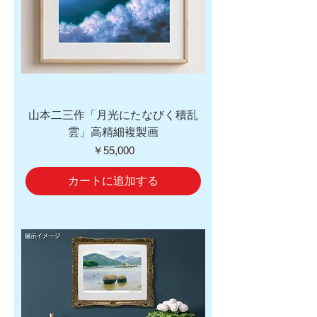
山本二三作「月光にたなびく積乱
雲」高精細複製画
価格
￥55,000
カートに追加する