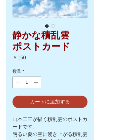
静かな積乱雲
ポストカード
価
￥150
格
数量
*
カートに追加する
山本二三が描く積乱雲のポストカ
ードです。
明るい夏の空に湧き上がる積乱雲