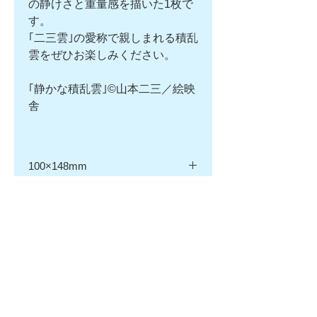
の静けさと重量感を描いた1枚で
す。
｢二三雲｣の愛称で親しまれる積乱
雲をぜひお楽しみください。
｢静かな積乱雲｣©山本二三／絵映
舎
100×148mm
表面に「五島の雲 山本二三美術
返品・返金ポリシー
館」のロゴ入り／「静かな積乱雲」
©山本二三／絵映舎
■初期不良による返品について
商品配送料
当店では、初期不良の場合は「交換
または返金」のご対応をさせて頂き
全国一律￥430
ます。
商品到着後7日以内にお電話・メー
ルにてご連絡ください。