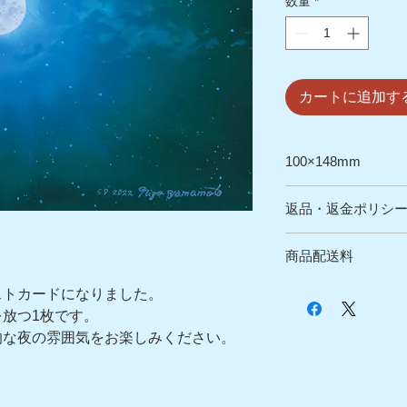
数量
*
カートに追加す
100×148mm
表面に「五島の雲 
返品・返金ポリシ
「月光」©山本二三
■初期不良による返
商品配送料
当店では、初期不
ご対応をさせて頂
全国一律￥430
ストカードになりました。
商品到着後7日以内
放つ1枚です。
さい。
的な夜の雰囲気をお楽しみください。
・交換の場合は新
送代金をこちらか
・返金の場合は初
ご負担いただいた