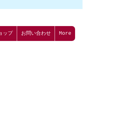
ては交換にお時間を頂く場合がご
ご容赦ください。
返品について
都合の「返金・交換」につきまし
ョップ
お問い合わせ
More
せんのでご了承ください。
初期不良以外の場合を指します。
7日以内にご指定口座にお振込い