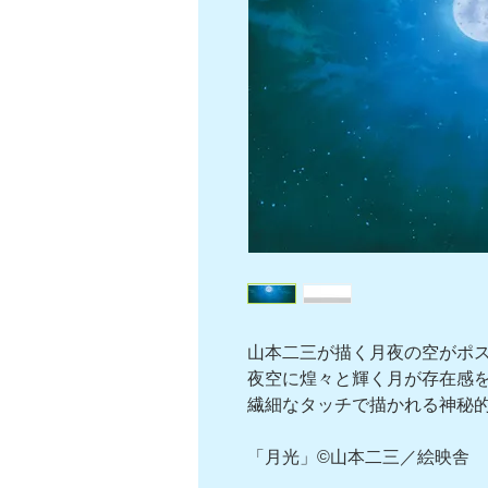
山本二三が描く月夜の空がポ
夜空に煌々と輝く月が存在感を
繊細なタッチで描かれる神秘
「月光」©山本二三／絵映舎