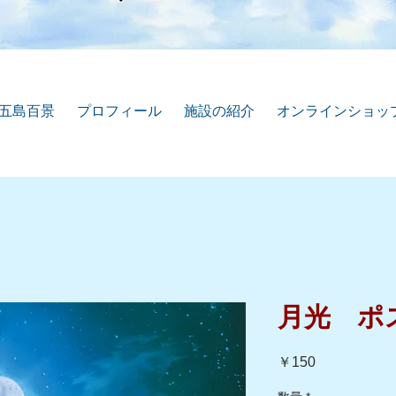
五島百景
プロフィール
施設の紹介
オンラインショッ
月光 ポ
価
￥150
格