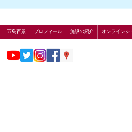
※在庫状況によっ
ざいます。どうぞ
■お客様都合による
当店では、お客様
五島百景
プロフィール
施設の紹介
オンラインシ
てはご対応できま
※お客様都合とは
■返金日数について
返品商品到着確認後
たします。
© 五島の雲 山本二三美術館