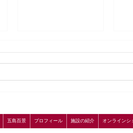
👟山本二三 五島百景 周遊ス
【山
タンプラリーのお知らせ👟
ケー
五島百景
プロフィール
施設の紹介
オンラインシ