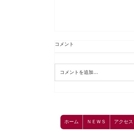
コメント
コメントを追加…
☁飛龍ばらもん凧キーホルダ
ー 価格変更のお知らせ☁
ホーム
ＮＥＷＳ
アクセス