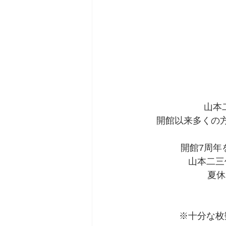
山本
開館以来多くの
開館7周年
山本二三
夏休
※十分な枚