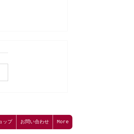
本二三美術館】WEBアン
トご協力のお願い📖🖊
ョップ
お問い合わせ
More