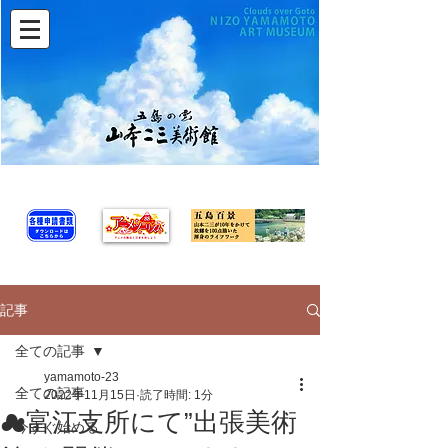
記事
全ての記事
yamamoto-23
全ての記事
2022年11月15日
読了時間: 1分
☁富江支所にて”出張美術
今すぐ始める