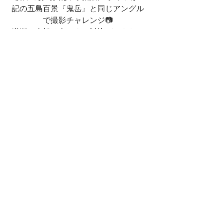
記の五島百景『鬼岳』と同じアングル
で撮影チャレンジ📷
満潮＆夕焼け空でよい対比ができたの
ではないでしょうか✨
富江町は、
山本二三美術館がある福江
武家屋敷通りからだと
車でおおよそ20分の場所にございます
🚙💨
すべて表示
最新記事