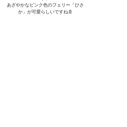
あざやかなピンク色のフェリー「ひさ
か」が可愛らしいですね🚢
「堂崎のりんご石（福江島）」（五島百景より）©山本二三
上記の奥浦港より約5分ほど行く
と、堂崎教会駐車場が見えてきま
す🚙💨
干潮の時は、五島百景にて二三先
生の描かれた”りんご石”をご覧いた