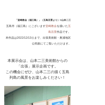
「堂崎教会（福江島）」（五島百景より）©山本二三
五島市（福江島）にございます
堂崎教会
を描いた
五
島百景
作品です。
本作品は2022/12/13㊋まで、出張美術館・奥浦地区
公民館にてご覧いただけます
。
本展示会は、山本二三美術館からの
「出張」展示企画です。
この機会にぜひ、山本二三の描く五島
列島の風景をお楽しみください！