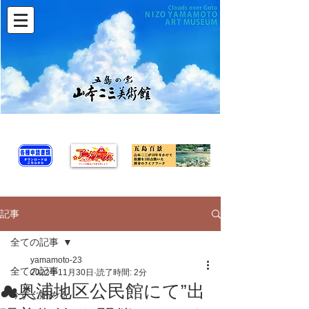
記事
全ての記事
yamamoto-23
全ての記事
2022年11月30日
読了時間: 2分
☁奥浦地区公民館にて”出
今すぐ始める