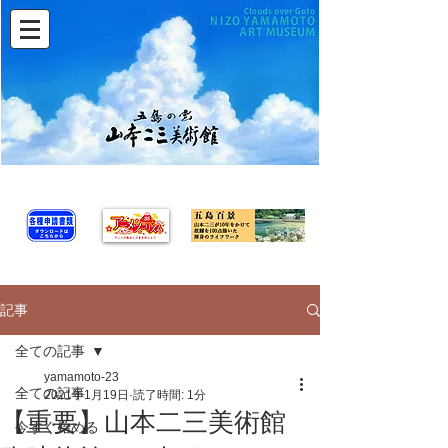
記事
全ての記事
yamamoto-23
全ての記事
2021年1月19日
読了時間: 1分
【重要】山本二三美術館
今すぐ始める