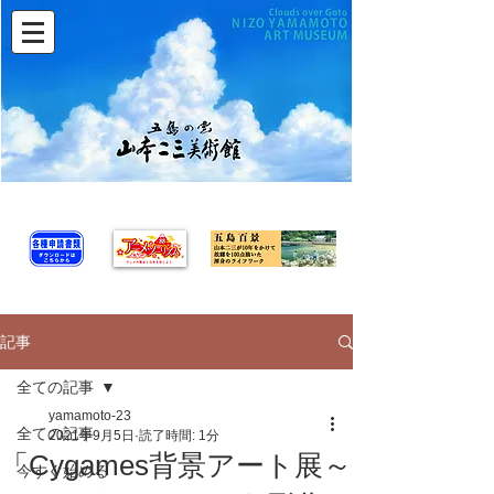
記事
全ての記事
yamamoto-23
全ての記事
2021年9月5日
読了時間: 1分
「Cygames背景アート展～
今すぐ始める