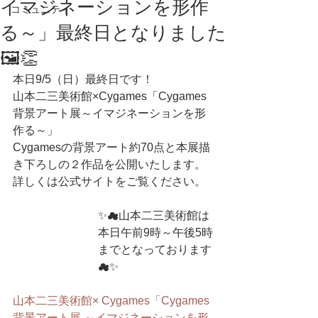
イマジネーションを形作
コミュニティ
る～」最終日となりました
🖼👏
本日9/5（日）最終日です！
山本二三美術館×Cygames「Cygames 
背景アート展～イマジネーションを形
作る～」
Cygamesの背景アート約70点と本展描
き下ろしの２作品を公開いたします。
詳しくは公式サイトをご覧ください。
✨☁山本二三美術館は
本日午前9時～午後5時
までとなっております
☁✨
山本二三美術館× Cygames「Cygames 
背景アート展 ～イマジネーションを形