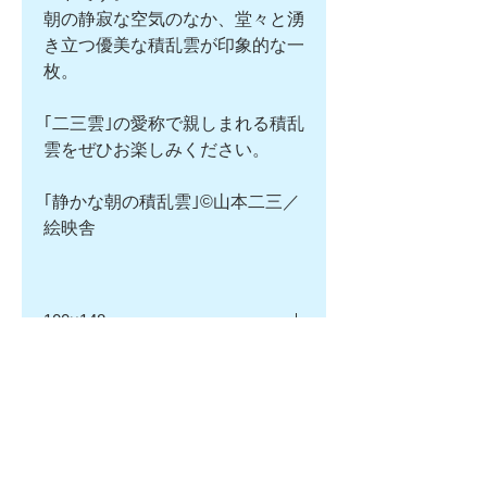
朝の静寂な空気のなか、堂々と湧
き立つ優美な積乱雲が印象的な一
枚。
｢二三雲｣の愛称で親しまれる積乱
雲をぜひお楽しみください。
｢静かな朝の積乱雲｣©山本二三／
絵映舎
100×148mm
表面に「五島の雲 山本二三美術
返品・返金ポリシー
館」のロゴ入り／「静かな朝の積乱
雲」©山本二三／絵映舎
■初期不良による返品について
商品配送料
当店では、初期不良の場合は「交換
または返金」のご対応をさせて頂き
全国一律￥430