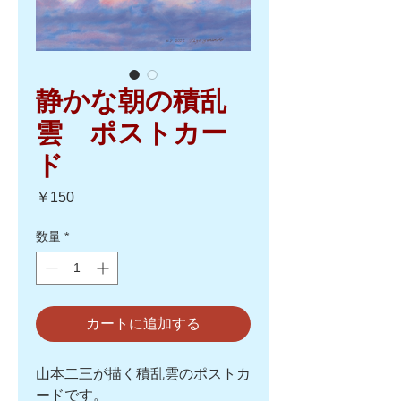
静かな朝の積乱
雲 ポストカー
ド
価
￥150
格
数量
*
カートに追加する
山本二三が描く積乱雲のポストカ
ードです。