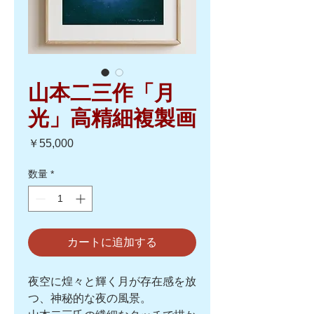
山本二三作「月
光」高精細複製画
価
￥55,000
格
数量
*
カートに追加する
夜空に煌々と輝く月が存在感を放
つ、神秘的な夜の風景。