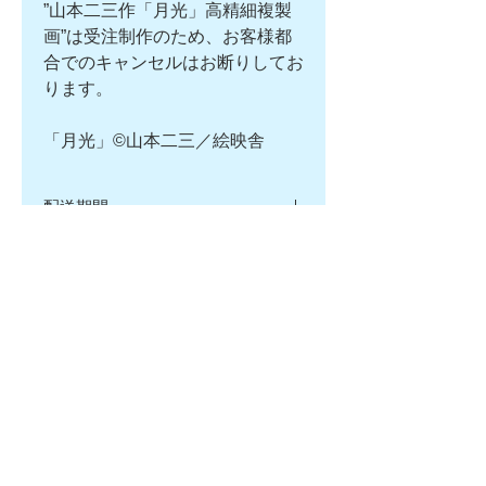
”山本二三作「月光」高精細複製
画”は受注制作のため、お客様都
合でのキャンセルはお断りしてお
ります。
「月光」©山本二三／絵映舎
配送期間
約2ヶ月以内
額外寸サイズ
おおよそ長辺525×短辺410mmサイ
商品キャンセルについて
ズとなります
”山本二三作「月光」高精細複製
商品見本画像・複製画実物につい
画”は受注制作のため、お客様都合
て
でのキャンセルはお断りしておりま
す。何卒ご了承くださいませ。
当商品ページに掲載の見本画像・商
【2026.6/25㊍実施】商品値上げ
品実物には色味に若干の違いがござ
のおしらせ
います、何卒ご了承くださいませ。