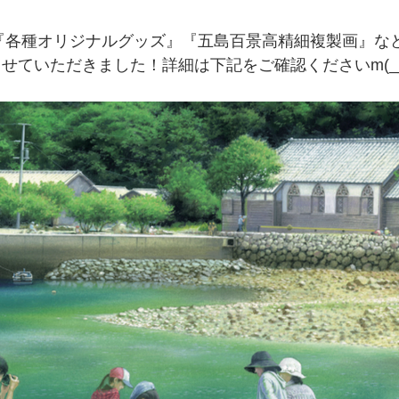
『各種オリジナルグッズ』『五島百景高精細複製画』な
せていただきました！詳細は下記をご確認くださいm(__