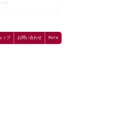
本二三美術館】WEBアン
トご協力のお願い📖🖊
ョップ
お問い合わせ
More