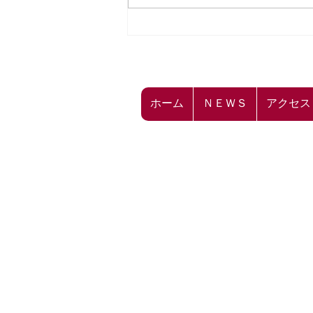
☁飛龍ばらもん凧キーホルダ
ー 価格変更のお知らせ☁
ホーム
ＮＥＷＳ
アクセス