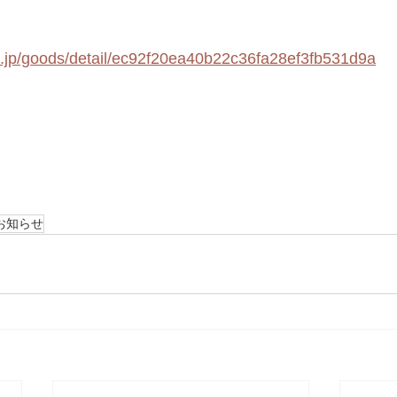
.co.jp/goods/detail/ec92f20ea40b22c36fa28ef3fb531d9a
お知らせ