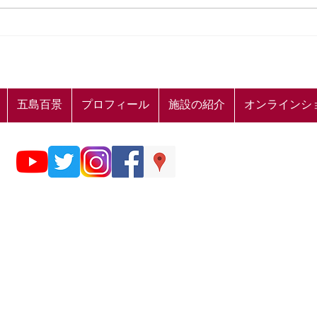
👟山本二三 五島百景 周遊ス
【山
タンプラリーのお知らせ👟
ケー
五島百景
プロフィール
施設の紹介
オンラインシ
© 五島の雲 山本二三美術館