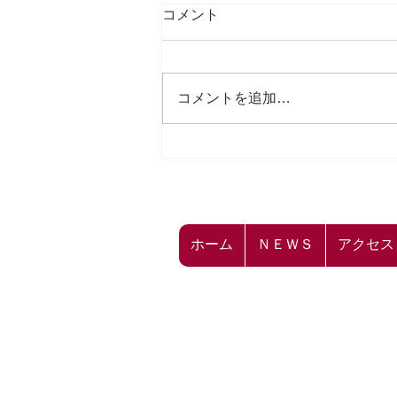
コメント
コメントを追加…
☁飛龍ばらもん凧キーホルダ
ー 価格変更のお知らせ☁
ホーム
ＮＥＷＳ
アクセス