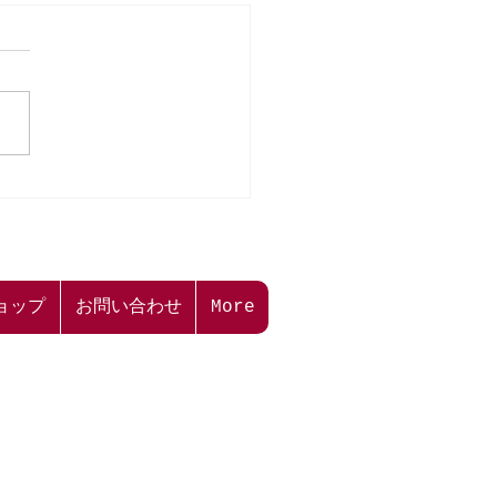
本二三美術館】WEBアン
トご協力のお願い📖🖊
ョップ
お問い合わせ
More