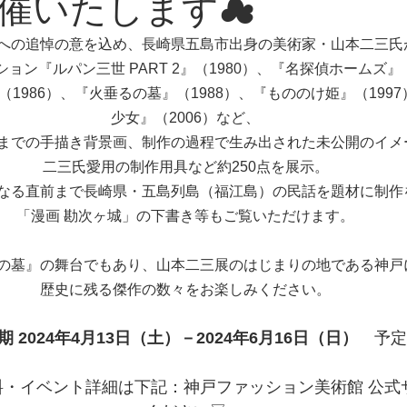
催いたします☁
への追悼の意を込め、長崎県五島市出身の美術家・山本二三氏
ション
『ルパン三世 PART 2』（1980）、『名探偵ホームズ』（
1986）、『火垂るの墓』（1988）、『もののけ姫』（199
少女』（2006）など、
までの手描き背景画、制作の過程で生み出された未公開のイメ
二三氏愛用の制作用具など約250点を展示。
なる直前まで長崎県・五島列島（福江島）の民話を題材に制作
「漫画 勘次ヶ城」の下書き等もご覧いただけます。
の墓』の舞台でもあり、山本二三展のはじまりの地である神戸
歴史に残る傑作の数々をお楽しみください。
会期 2024年4月13日（土）－2024年6月16日（日）　
予定
料・イベント詳細は下記：神戸ファッション美術館 公式