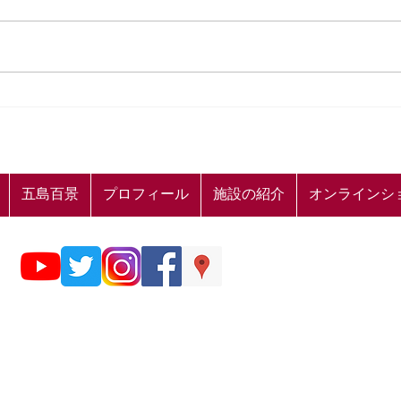
👟山本二三 五島百景 周遊ス
【山
タンプラリーのお知らせ👟
ケー
五島百景
プロフィール
施設の紹介
オンラインシ
© 五島の雲 山本二三美術館