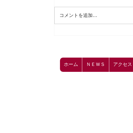
コメントを追加…
☁飛龍ばらもん凧キーホルダ
ー 価格変更のお知らせ☁
ホーム
ＮＥＷＳ
アクセス