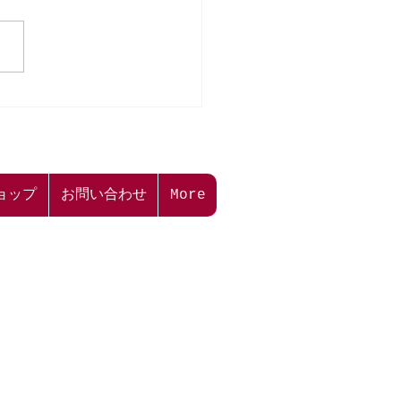
本二三美術館】WEBアン
トご協力のお願い📖🖊
ョップ
お問い合わせ
More