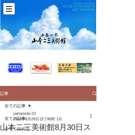
記事
全ての記事
yamamoto-23
全ての記事
2024年8月29日
読了時間: 1分
山本二三美術館8月30日ス
今すぐ始める