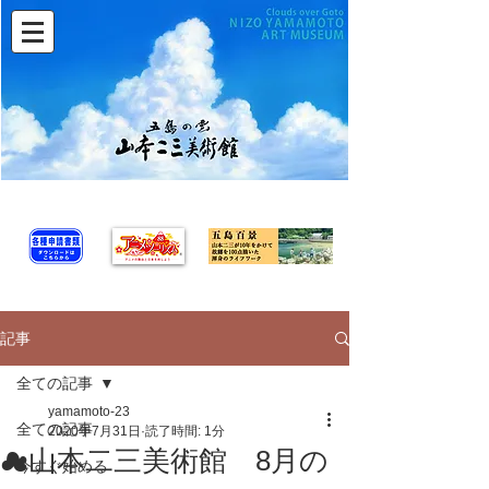
記事
全ての記事
yamamoto-23
全ての記事
2020年7月31日
読了時間: 1分
☁山本二三美術館 8月の
今すぐ始める