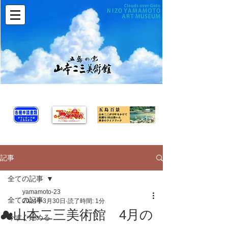
記事
全ての記事
yamamoto-23
全ての記事
2024年3月30日
読了時間: 1分
☁山本二三美術館 4月の
今すぐ始める