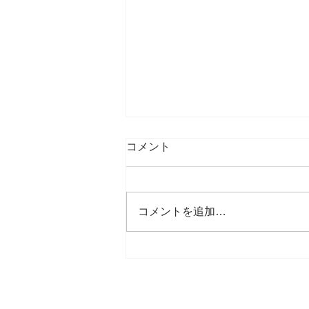
コメント
コメントを追加…
☁飛龍ばらもん凧キーホルダ
ー 価格変更のお知らせ☁