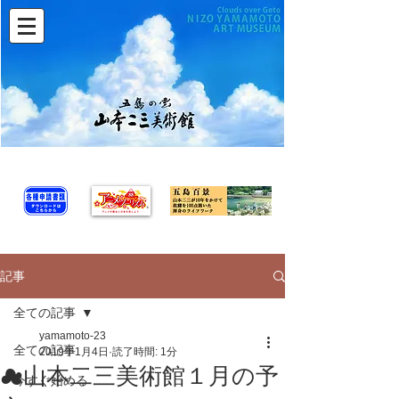
記事
全ての記事
yamamoto-23
全ての記事
2019年1月4日
読了時間: 1分
☁山本二三美術館１月の予
今すぐ始める