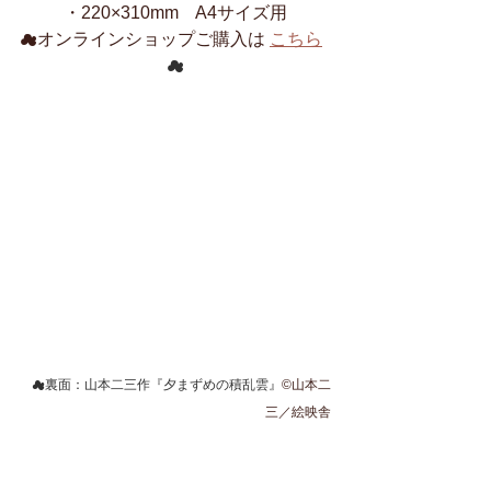
・220×310mm​​​​​​​　A4サイズ用
☁​オンラインショップご購入は 
こちら
☁
☁裏面：山本二三作『夕まずめの積乱雲』
©山本二
三／絵映舎