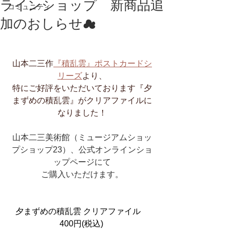
ラインショップ​ 新商品追
コミュニティ
加のおしらせ☁
山本二三作
『積乱雲』ポストカードシ
リーズ
より、
特にご好評をいただいております『夕
まずめの積乱雲』がクリアファイルに
なりました！
山本二三美術館（ミュージアムショッ
プショップ23）、公式オンラインショ
ップページにて
ご購入いただけます。
夕まずめの積乱雲 クリアファイル　
400円(税込)​ 