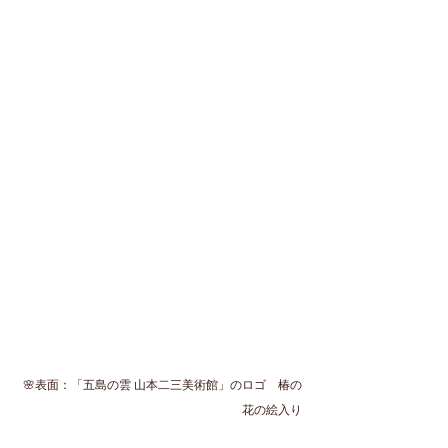
🌸表面：「五島の雲 山本二三美術館」のロゴ　椿の
花の絵入り