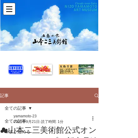
記事
全ての記事
yamamoto-23
全ての記事
2025年9月21日
読了時間: 1分
☁山本二三美術館公式オン
今すぐ始める