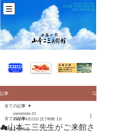
記事
全ての記事
yamamoto-23
全ての記事
2020年9月22日
読了時間: 1分
☁山本二三先生がご来館さ
今すぐ始める