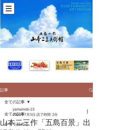
記事
全ての記事
yamamoto-23
全ての記事
2024年7月3日
読了時間: 2分
山本二三作「五島百景」出
今すぐ始める