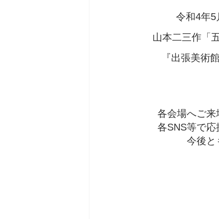
令和4年
山本二三作「
『出張美術館
各会場へご来
各SNS等で
今後と