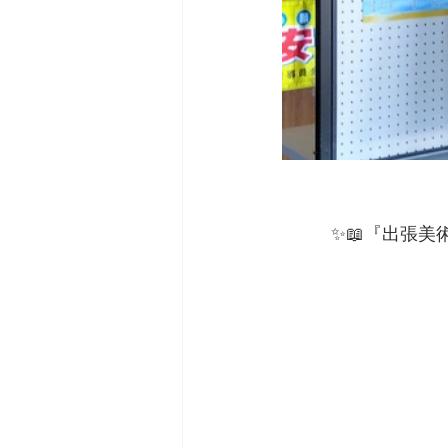
✨📖『出張