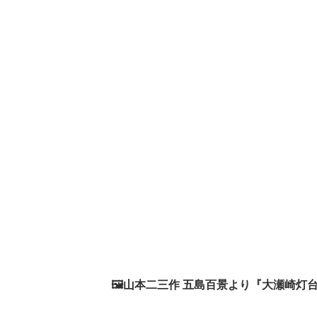
🖼山本二三作 五島百景より『大瀬崎灯