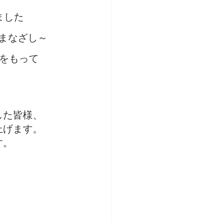
ました
まなざし～
分をもって
した皆様、
上げます。
す。