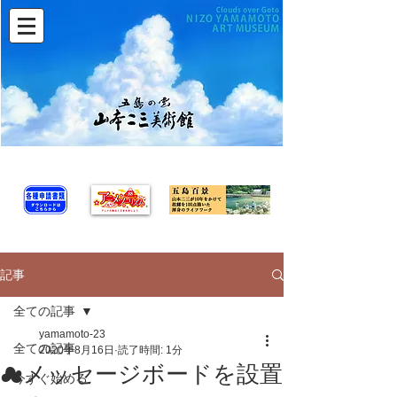
記事
全ての記事
yamamoto-23
全ての記事
2020年8月16日
読了時間: 1分
☁メッセージボードを設置
今すぐ始める