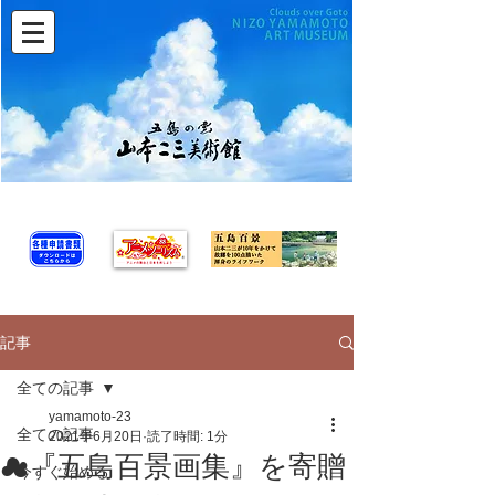
記事
全ての記事
yamamoto-23
全ての記事
2021年6月20日
読了時間: 1分
☁『五島百景画集』を寄贈
今すぐ始める