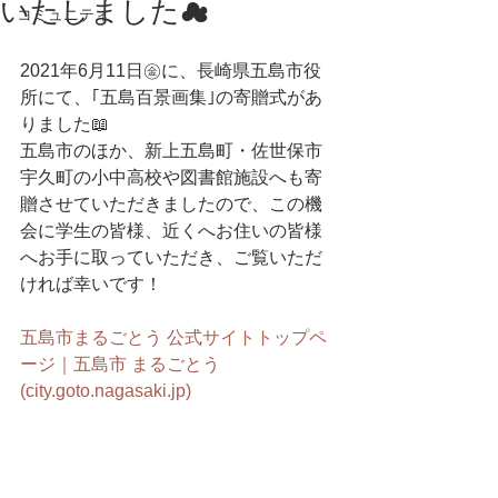
いたしました☁
コミュニティ
2021年6月11日㊎に、長崎県五島市役
所にて、｢五島百景画集｣の寄贈式があ
りました📖
五島市のほか、新上五島町・佐世保市
宇久町の小中高校や図書館施設へも寄
贈させていただきましたので、この機
会に学生の皆様、近くへお住いの皆様
へお手に取っていただき、ご覧いただ
ければ幸いです！
五島市まるごとう 公式サイトトップペ
ージ｜五島市 まるごとう 
(city.goto.nagasaki.jp)